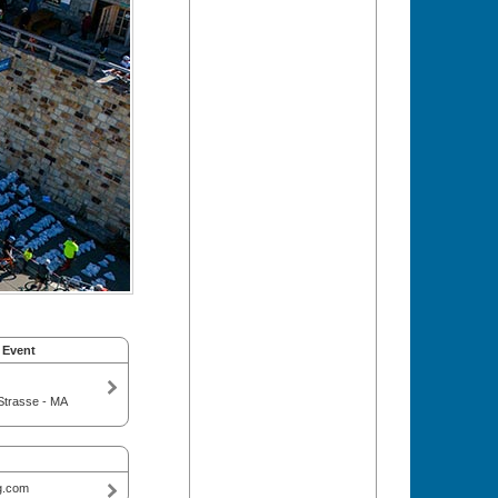
 Event
Strasse - MA
g.com