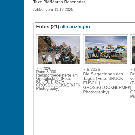
Text: PM/Martin Roseneder
Artikel vom 11.12.2025
Fotos (21)
alle anzeigen ...
7.6.2026
7.6.2026
7.
Rund 3.000
Die Sieger:innen des
Dr
Radsportbegeisterte am
Tages (Foto: BRUCK
vo
Großglockner (Foto:
BRUCK FUSCH |
FUSCH |
(F
GROSSGLOCKNER/JFK
GROSSGLOCKNER/JFK
|
Photography)
Photography)
G
Ph