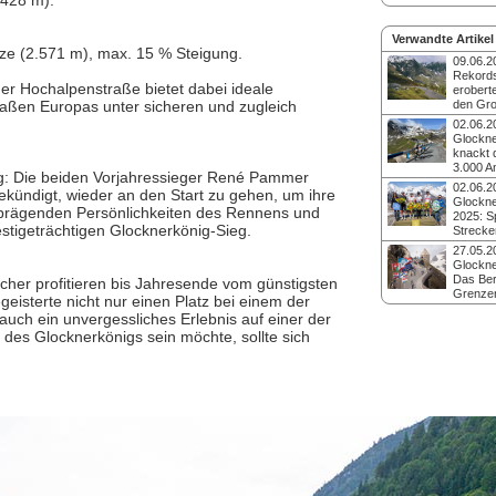
.428 m).
Verwandte Artikel
ze (2.571 m), max. 15 % Steigung.
09.06.2
Rekords
er Hochalpenstraße bietet dabei ideale
erobert
aßen Europas unter sicheren und zugleich
den Gro
Der Glocknerkönig 
02.06.2
bewiesen, warum er
Glockne
legendärsten Bergr
knackt 
zählt. Mit rund 3.00
3.000 A
ng: Die beiden Vorjahressieger René Pammer
aus 37 Nationen ver
Das traditionsreich
02.06.2
Veranstaltung einen
ekündigt, wieder an den Start zu gehen, um ihre
bereits im Vorfeld ei
Glockne
Teilnehmerrekord au
en prägenden Persönlichkeiten des Rennens und
Ausrufezeichen: Die
2025: S
Großglockner Hocha
Sonntag, 7. Juni 20
stigeträchtigen Glocknerkönig-Sieg.
Strecke
die Marke von 3.00
Bei strahlendem So
27.05.2
einer breiten Misch
optimalen Bedingun
Glockne
ambitionierten Athle
2.300 Radsportbegei
Das Ber
her profitieren bis Jahresende vom günstigsten
Hobbysportlern.
30 Nationen bei der 
Grenzen
geisterte nicht nur einen Platz bei einem der
legendären Bergren
Das traditionsreich
uch ein unvergessliches Erlebnis auf einer der
Großglockner Hochal
den Großglockner, a
Der nächste Glockne
des Glocknerkönigs sein möchte, sollte sich
spektakulärsten Alp
Juni 2026.
Österreichs, lockt 
Juni 2025, wieder S
aus aller Welt. Inter
und mit familiärem F
Strecken zur Wahl. 
noch verfügbar.