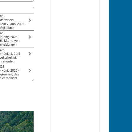
026
tarterfeld
e am 7. Juni 2026
ßglockner
hat einmal mehr
026
 zu den
rkönig 2026
ennen Europas
die Marke von
0 Teilnehmer:innen
nmeldungen
zeichnete die
e Bergrennen setzt
025
 neuen
n starkes
rkönig 1. Juni
f der autofreien
 29. Auflage am
pektakel mit
lpenstraße.
26 knackt erstmals
nrekorden
0 Anmeldungen, mit
nnenschein und
025
ung aus
gen nahmen rund
rkönig 2025 -
ten und
sterte aus über
grennen, das
28. Auflage des
 verschiebt
nens auf der
e Radrennen auf
penstraße teil.
uf einer der
rkönig ist am 7.
enstraßen
am Sonntag, den 1.
portbegeisterte
national, topbesetzt
lair, stehen zwei
Restplätze sind