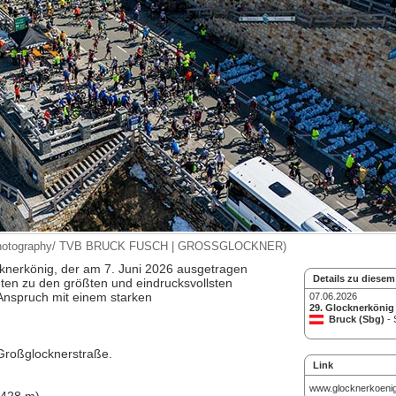
ch Photography/ TVB BRUCK FUSCH | GROSSGLOCKNER)
knerkönig, der am 7. Juni 2026 ausgetragen
Details zu diesem
hnten zu den größten und eindrucksvollsten
Anspruch mit einem starken
07.06.2026
29. Glocknerkönig
Bruck (Sbg)
- 
 Großglocknerstraße.
Link
www.glocknerkoeni