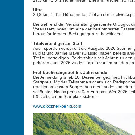
27,3 km, 1.672 Höhenmeter, Ziel am Fuscher Törl (2
Ultra
28,9 km, 1.815 Höhenmeter, Ziel an der Edelweißspit
Die während der Veranstaltung gesperrte Großglockn
Voraussetzungen, um eine der berühmtesten Passstr
herausfordernden Bedingungen zu bewältigen.
Titelverteidiger am Start
Auch sportlich verspricht die Ausgabe 2026 Spannu
(Ultra) und Janine Mayer (Classic) haben bereits ang
Titel zu verteidigen. Beide zählen seit Jahren zu d
gehören auch 2026 zu den Top-Favoriten auf den pre
Frühbucherangebot bis Jahresende
Die Anmeldung ist ab 10. Dezember geöffnet. Frühbuc
Startpreis. Mit der Teilnahme sichern sich Radsportbe
traditionsreichsten Bergrennen des Landes, sondern a
schönsten Hochalpenstraßen Europas. Wer 2026 Teil 
frühzeitig einen Startplatz sichern.
www.glocknerkoenig.com