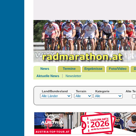
News
Termine
Ergebnisse
Foto/Video
D
Aktuelle News
Newsletter
Land/Bundesland
Terrain
Kategorie
Alte T