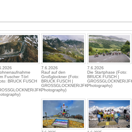
6.2026
7.6.2026
7.6.2026
ohnenaufnahme
Rauf auf den
Die Startphase (Foto:
m Fuscher Törl
Großglockner (Foto:
BRUCK FUSCH |
oto: BRUCK FUSCH
BRUCK FUSCH |
GROSSGLOCKNER/JF
GROSSGLOCKNER/JFK
Photography)
ROSSGLOCKNER/JFK
Photography)
otography)