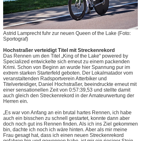
Astrid Lamprecht fuhr zur neuen Queen of the Lake (Foto:
Sportograf)
Hochstraßer verteidigt Titel mit Streckenrekord
Das Rennen um den Titel „King of the Lake“ powered by
Specialized entwickelte sich erneut zu einem packenden
Krimi. Schon von Beginn an wurde hier Spannung pur im
extrem starken Starterfeld geboten. Der Lokalmatador vom
veranstaltenden Radsportverein Atterbiker und
Titelverteidiger, Daniel Hochstraßer, beeindruckte erneut mit
einer sensationellen Zeit von 0:57:39,53 und stellte damit
auch gleich den Streckenrekord in der Amateurwertung der
Herren ein.
„Es war von Anfang an ein brutal hartes Rennen, ich habe
auch ein bisschen zu schnell gestartet, konnte dann aber
doch noch gut ins Rennen finden. Als ich ins Ziel gekommen
bin, dachte ich noch ich wäre hinten. Aber als mir meine
Frau gesagt hat, dass ich einen neuen Streckenrekord
gefahren bin und gewonnen habe, ist mir ein riesiger Stein