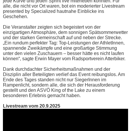
jede Kurve und jeden Sprint live miterleben konnten. Für
alle, die nicht vor Ort waren, bot ein moderierter Livestream
presented by Specialized hautnahe Einblicke ins
Geschehen.
Die Veranstalter zeigten sich begeistert von der
einzigartigen Atmosphäre, dem sonnigen Spätsommerwetter
und der starken Gemeinschaft auf und neben der Strecke.
„Ein rundum perfekter Tag: Top-Leistungen der AthletInnen,
spannende Zweikämpfe und eine großartige Stimmung
unter den vielen Zuschauern – besser hätte es nicht laufen
können“, sagte Erwin Mayer vom Radsportverein Atterbiker.
Dank durchdachter Sicherheitsmaßnahmen und der
Disziplin aller Beteiligten verlief das Event reibungslos. Am
Ende des Tages standen nicht nur SiegerInnen im
Rampenlicht, sondern alle, die sich der Herausforderung
gestellt und den ASVÖ King of the Lake zu einem
besonderen Erlebnis gemacht haben.
Livestream vom 20.9.2025