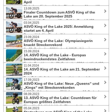
April
Startschuss für den nächsten Showdown am Attersee! Ab
13.09.2025
10. April beginnt die Jagd auf die heiß begehrten Startplätze. Das
Finaler Countdown zum ASVÖ King of the
spektakuläre Einzelzeitfahren auf komplett verkehrsfreier Strecke zählt
Lake am 20. September 2025
zu den Fixpunkten im europäischen Radsportkalender. Am 26.
Straße frei für Europas größtes Zeitfahr-Event: 1.400
September heißt es für ca. 1.400 Athlet:innen wieder: alles geben auf
03.04.2025
Teilnehmer:innen haben die einmalige Chance, den komplett
47,2 km.
ASVÖ King of the Lake 2025: Anmeldung
gesperrten Attersee in voller Fahrt zu umrunden - ein Rennen, das in
startet am 4. April
Europa seinesgleichen sucht. Fanzonen, Livestream, Expo-Area,
Das spektakuläre Einzelzeitfahren rund um den Attersee
festliche Siegerehrung und Marina Herbstfest für ein extra Radsport-
23.09.2024
zählt zu den absoluten Highlights im europäischen Radsportkalender.
Erlebnis.
ASVÖ King of the Lake: Olympiasiegerin
Am 20. September 2025 heißt es für 1.400 Athlet:innen: Vollgas geben
knackt Streckenrekord
auf 47,2 Kilometern, auf einer komplett gesperrten Strecke ohne
Am 21. September 2024 traten 1.400 Radfahrer:innen aus
störenden Verkehr, aber mit umso größerer Konkurrenz.
15.09.2024
17 Nationen beim europaweit einzigartigen Einzel- und
14. ASVÖ King of the Lake - Europas
Mannschaftszeitfahren rund um den Attersee an. „King“ Daniel
beeindruckendstes Zeitfahren
Hochstraßer und „Queen“ Alexandra Krenmayr. In der Eliteklasse
Finaler Countdown: Am 21. September 2024 wird für 1.400
siegten Olympiasiegerin Anna Kiesenhofer mit Rekordzeit und Julian
11.04.2024
Radsportler:innen ein Traum Wirklichkeit. Neben den Amateur:innen
Braun.
14. ASVÖ King of the Lake am 21. September
werden auch zahlreiche Top-Athlet:innen um den komplett gesperrten
2024
Attersee rasen. Livestream, umfangreiche Expo-Area, feierliche
Freie Bahn für Jedermann/frau auf einer komplett
Siegerehrung und Marina Herbstfest.
17.09.2023
gesperrten Strecke, im gnadenlosen Fight um eine der begehrten
ASVÖ King of the Lake: Neue „Queens“ und
„Kronen“ um einen der schönsten Seen Österreichs zu bolzen - das ist
„Kings“ mit Streckenrekorden
der King of the Lake. Das Anmeldefenster für Europas größtes
1.400 RadfahrerInnen aus 26 Nationen am 16. September
Zeitfahren ist noch bis 21. April geöffnet.
08.09.2023
2023 beim europaweit einzigartigen Einzel- und Mannschaftszeitfahren
13. ASVÖ King of the Lake: Countdown für
am Attersee. Fights um Sekunden, neue Rekorde, brennende Beine
Europas größtes Zeitfahren
und überglückliche Gesichter. „King“ Daniel Szalay und „Queen“ Anna
Einmal im Jahr bietet sich die Chance, bei komplett
Kofler.
05.04.2023
gesperrter Strecke um den Attersee zu heizen: Für 1.400