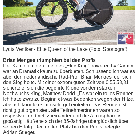
Lydia Ventker - Elite Queen of the Lake (Foto: Sportograf)
Brian Menges triumphiert bei den Profis
Der Kampf um den Titel des „Elite King“ powered by Garmin
war an Dramatik kaum zu überbieten. Schlussendlich war es
aber der niederländische Rad-Profi Brian Menges, der sich
den Sieg holte. Mit einer extrem guten Zeit von 0:55:58,81
sicherte er sich die begehrte Krone vor dem starken
Nachwuchs-King, Matthew Dodd. „Es war ein tolles Rennen.
Ich hatte zwar zu Beginn et-was Bedenken wegen der Hitze,
aber ich konnte es mir sehr gut einteilen. Das Rennen ist
richtig gut organisiert, alle Teilnehmer:innen waren so
respektvoll und nett zueinander und die Atmosphäre ist
großartig“, äußerte sich der 35-Jährige überglücklich über
seinen Erfolg. Den dritten Platz bei den Profis belegte
Adrian Stieger.