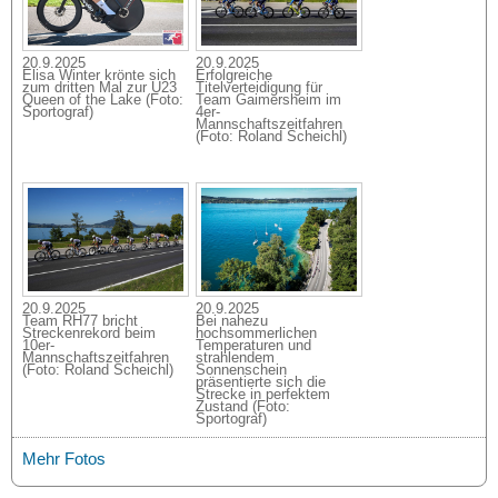
20.9.2025
20.9.2025
Elisa Winter krönte sich
Erfolgreiche
zum dritten Mal zur U23
Titelverteidigung für
Queen of the Lake (Foto:
Team Gaimersheim im
Sportograf)
4er-
Mannschaftszeitfahren
(Foto: Roland Scheichl)
20.9.2025
20.9.2025
Team RH77 bricht
Bei nahezu
Streckenrekord beim
hochsommerlichen
10er-
Temperaturen und
Mannschaftszeitfahren
strahlendem
(Foto: Roland Scheichl)
Sonnenschein
präsentierte sich die
Strecke in perfektem
Zustand (Foto:
Sportograf)
Mehr Fotos