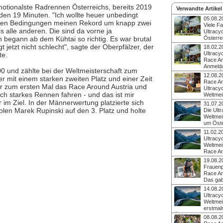
otionalste Radrennen Österreichs, bereits 2019
Verwandte Artikel
den 19 Minuten. "Ich wollte heuer unbedingt
05.08.2
talen Bedingungen meinen Rekord um knapp zwei
Viele Fa
ls alle anderen. Die sind da vorne ja
Ultracy
begann ab dem Kühtai so richtig. Es war brutal
Österre
Von 10. bis 16. Augu
 jetzt nicht schlecht", sagte der Oberpfälzer, der
18.02.2
Ultracycling-Welt n
Ultracy
te.
Attergau: Im Rahme
Race Ar
Around Austria wird
Anmeldu
0 und zählte bei der Weltmeisterschaft zum
die WUCA Weltmeist
Nach 2025 richtet Ö
12.08.2
ausgetragen. Christ
 mit einem starken zweiten Platz und einer Zeit
emotionalstes Radr
Race Ar
beleuchtet die Favori
hr zum ersten Mal das Race Around Austria und
die WUCA World Ch
Ultracyc
bei Gravel Around 
Damit werden von 10
ich starkes Rennen fahren - und das ist mir
Weltmeis
Premiere mit dabei.
2026 die Weltmeister
gestartet
 im Ziel. In der Männerwertung platzierte sich
31.07.2
Rahmen der legend
Am 11. August 2025
len Marek Rupinski auf den 3. Platz und holte
Die Ultr
Extremdistanz rund
gingen die ersten F
Weltmei
vergeben. Weiters 
der Startrampe in S
um Öste
und neue 50+ Age G
Attergau ins Rennen
näher
11.02.2
Umfahrung Österrei
Am 11. August 2025 s
Ultracyc
Uhrzeigersinn - gleic
Georgen im Atterga
Weltmei
WM in Österreich - 
Race Around Austria
Race Ar
weniger als 2.200 K
Ultracycling-Weltmei
Anmeldestart
30.000 Höhenmeter
19.08.2
Österreich. Beim em
Im Zuge der Umrund
Frauenp
Radrennen Österreic
entlang seiner Gren
Race Ar
starkes Teilnehmerfe
bis 17. August 2025
Das gab
Favoriten.
WUCA World Champi
jährigen Geschichte
14.08.2
Samstag, den 15. Fe
Ultraradrennens ru
Ultracyc
das Anmeldeportal f
noch nie: Die Damen
Weltmei
des RAA. Vorbereitu
den Lang-Distanzen.
erstmals
beim RAA200 im Mai
Kilometer langen Ex
Österreich wird in 
08.08.2
Elena Roch gleich 
und 2026 zum Zentr