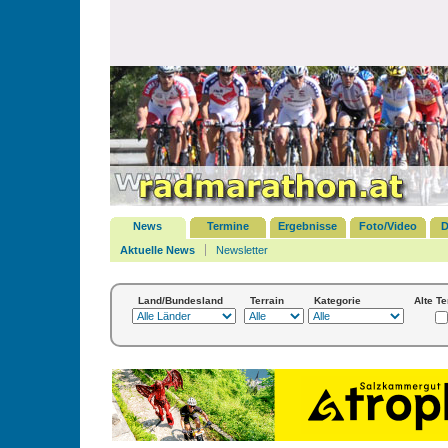
News
Termine
Ergebnisse
Foto/Video
D
Aktuelle News
Newsletter
Land/Bundesland
Terrain
Kategorie
Alte T