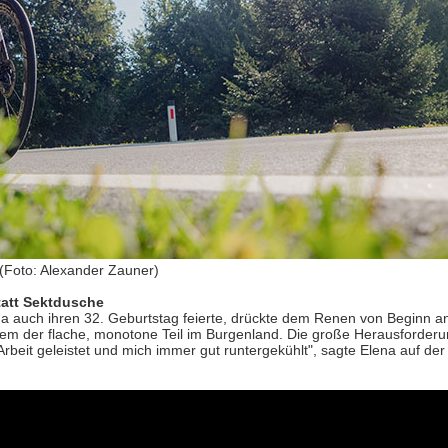
 (Foto: Alexander Zauner)
tatt Sektdusche
da auch ihren 32. Geburtstag feierte, drückte dem Renen von Beginn a
 allem der flache, monotone Teil im Burgenland. Die große Herausforder
Arbeit geleistet und mich immer gut runtergekühlt", sagte Elena auf de