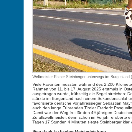
Weltmeister Rainer Steinberger unterwegs im Burgenland (
Viele Favoriten mussten während des 2.200 Kilomete
Rahmen von 11. bis 17. August 2025 erstmals in Öster
ausgetragen wurde, frühzeitig die Segel streichen: 
stürzte im Burgenland nach einem Sekundenschlaf 
favorisierte deutsche Vorjahressieger Sebastian Mayr
auch den lange Führenden Tiroler Frederic Pasqualini
Damit war der Weg frei für den 49-jährigen Deutschen 
Zufallsweltmeister, denn schon im Vorjahr eroberte 
Tagen 17 Stunden 4 Minuten siegte Steinberger klar v
Sieg dank taktischer Meisterleistung