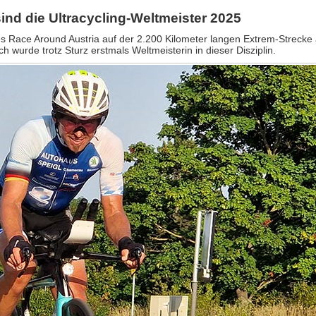
ind die Ultracycling-Weltmeister 2025
s Race Around Austria auf der 2.200 Kilometer langen Extrem-Strecke a
h wurde trotz Sturz erstmals Weltmeisterin in dieser Disziplin.