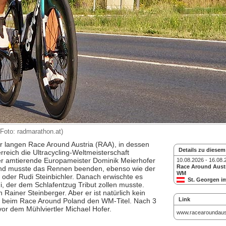
Foto: radmarathon.at)
r langen Race Around Austria (RAA), in dessen
Details zu diesem
reich die Ultracycling-Weltmeisterschaft
Der amtierende Europameister Dominik Meierhofer
10.08.2026 - 16.08.
Race Around Austr
und musste das Rennen beenden, ebenso wie der
WM
 oder Rudi Steinbichler. Danach erwischte es
St. Georgen i
, der dem Schlafentzug Tribut zollen musste.
Strasse - UC
Rainer Steinberger. Aber er ist natürlich kein
Link
er beim Race Around Poland den WM-Titel. Nach 3
or dem Mühlviertler Michael Hofer.
www.racearoundaust