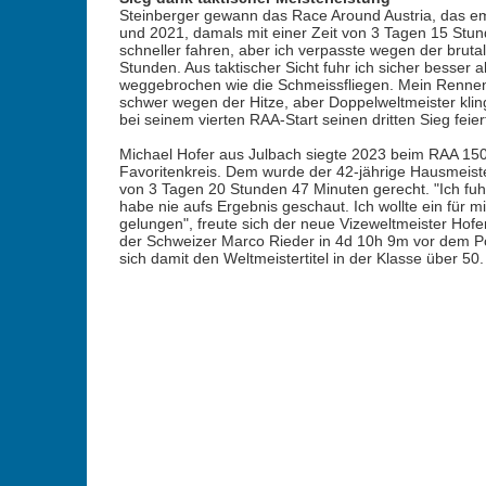
Steinberger gewann das Race Around Austria, das em
und 2021, damals mit einer Zeit von 3 Tagen 15 Stun
schneller fahren, aber ich verpasste wegen der bru
Stunden. Aus taktischer Sicht fuhr ich sicher besser a
weggebrochen wie die Schmeissfliegen. Mein Rennen 
schwer wegen der Hitze, aber Doppelweltmeister klingt
bei seinem vierten RAA-Start seinen dritten Sieg feier
Michael Hofer aus Julbach siegte 2023 beim RAA 150
Favoritenkreis. Dem wurde der 42-jährige Hausmeister
von 3 Tagen 20 Stunden 47 Minuten gerecht. "Ich fu
habe nie aufs Ergebnis geschaut. Ich wollte ein für m
gelungen", freute sich der neue Vizeweltmeister Hofer
der Schweizer Marco Rieder in 4d 10h 9m vor dem Po
sich damit den Weltmeistertitel in der Klasse über 50.