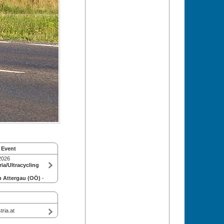
 Event
2026
ia/Ultracycling
m Attergau (OÖ)
-
ria.at