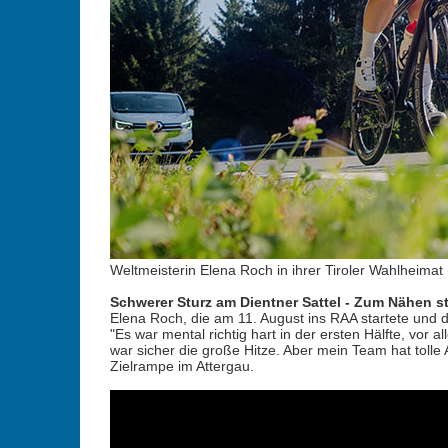
Weltmeisterin Elena Roch in ihrer Tiroler Wahlheimat
Schwerer Sturz am Dientner Sattel - Zum Nähen s
Elena Roch, die am 11. August ins RAA startete und 
"Es war mental richtig hart in der ersten Hälfte, vor
war sicher die große Hitze. Aber mein Team hat tolle 
Zielrampe im Attergau.