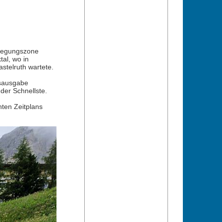
flegungszone
al, wo in
stelruth wartete.
esausgabe
der Schnellste.
ten Zeitplans