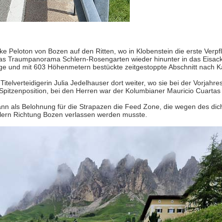
ke Peloton von Bozen auf den Ritten, wo in Klobenstein die erste Verp
 das Traumpanorama Schlern-Rosengarten wieder hinunter in das Eisackt
e und mit 603 Höhenmetern bestückte zeitgestoppte Abschnitt nach Ka
telverteidigerin Julia Jedelhauser dort weiter, wo sie bei der Vorjahr
 Spitzenposition, bei den Herren war der Kolumbianer Mauricio Cuartas 
nn als Belohnung für die Strapazen die Feed Zone, die wegen des dich
chlern Richtung Bozen verlassen werden musste.