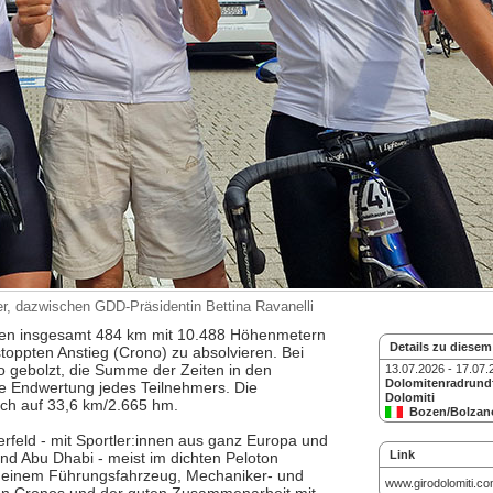
r, dazwischen GDD-Präsidentin Bettina Ravanelli
ppen insgesamt 484 km mit 10.488 Höhenmetern
Details zu diesem
stoppten Anstieg (Crono) zu absolvieren. Bei
 gebolzt, die Summe der Zeiten in den
13.07.2026 - 17.07.
Dolomitenradrundf
 Endwertung jedes Teilnehmers. Die
Dolomiti
ich auf 33,6 km/2.665 hm.
Bozen/Bolzan
- SR
erfeld - mit Sportler:innen aus ganz Europa und
Link
und Abu Dhabi - meist im dichten Peloton
, einem Führungsfahrzeug, Mechaniker- und
www.girodolomiti.c