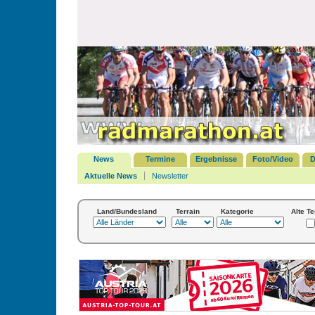
News
Termine
Ergebnisse
Foto/Video
D
Aktuelle News
Newsletter
Land/Bundesland
Terrain
Kategorie
Alte T