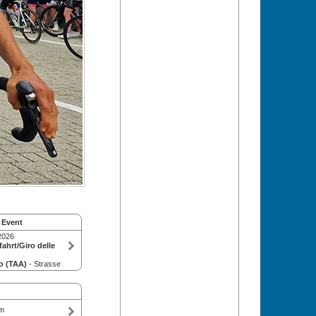
 Event
2026
ahrt/Giro delle
o (TAA)
- Strasse
om