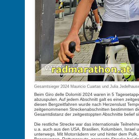
Gesamtsieger 2024 Mauricio Cuartas und Julia Jedelhause
Beim Giro delle Dolomiti 2024 waren in 5 Tageseta
abzuspulen. Auf jedem Abschnitt galt es einen zeitge
diesen Bergzeitfahren wurde nach Herzenslust Tempo
zeitgenommenen Streckenabschnitten bestimmten die
Gesamtdistanz der zeitgestoppten Abschnitte belief s
Die restliche Strecke war das internationale Teilnehm
u.a. auch aus den USA, Brasilien, Kolumbien, Israel 
unterwegs. Mit Motorrädern vor und hinter dem Pulk