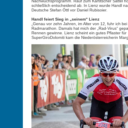
Nachwuchsprogramm. Rauf zum Kartitscher Sattel hol
schließlich entscheidend ab. In Lienz wurde Handl nac
Deutsche Stefan Öttl vor Daniel Rubisoier.
Handl feiert Sieg in „seinem“ Lienz
„Genau vor zehn Jahren, im Alter von 12, fuhr ich b
Radmarathon. Damals hat mich der „Rad-Virus“ gepack
Rennen gewinne. Lienz scheint ein gutes Pflaster für 
SuperGiroDolomiti kam die Niederösterreicherin Margi