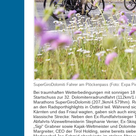
SuperGiroDolomiti Fahrer am Plöckenpass (Foto: Expa Pic
Bei traumhaften Wetterbedingungen mit sonnigen 18 G
Startschuss zur 32. Dolomitenradrundfahrt (112km/1.
Marathons SuperGiroDolomiti (207,3km/4.579hm). R
an den Radsporthighlights in Osttirol teil. Während s
Kärnten und das Friaul wagten, gaben sich auch einig
klassische Strecke: Neben den Ex-Rundfahrtssieger
Abfahrts-Vizeweltmeisterin Stephanie Venier, Ex-Ski
„Sigi“ Grabner sowie Kajak-Weltmeister und Dolomite
Margreiter, CEO der Tirol Holding, seine bereits sie