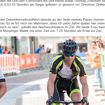
ten die Drei den Führenden ein und Handl sowie Thomas Zirknitzer se
h 5:53:23 Stunden als Sieger gefeiert, er gewann vor Zirknitzer. Dritte
ei der Dolomitenradrundfahrt damals an der Seite meines Papas meinen
t. Es ist für mich ein Wahnsinn, dass ich zehn Jahre später hier mein
mich zu sein“, jubelte das Nachwuchstalent im Ziel. Als beste Frau bei
t Messinger-Walek mit einer Zeit von 7:23 Stunden als Erste ins Ziel.