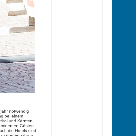
rjahr notwendig
ng bei einem
irol und Kärnten,
rominenten Gästen.
uch die Hotels sind
 zu den Vorjahren