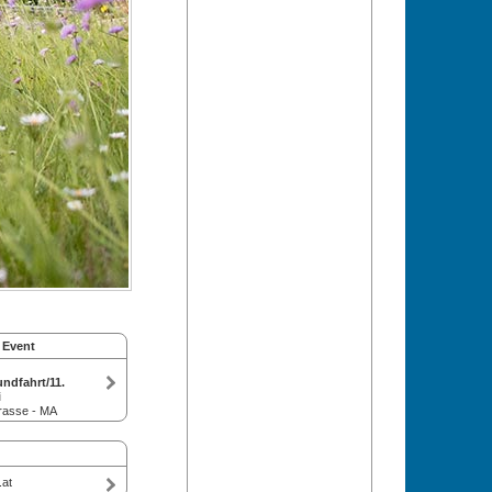
 Event
ndfahrt/11.
i
rasse - MA
.at