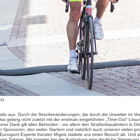
es)
sitiv aus. Durch die Streckenänderungen, die durch die Unwetter im Vo
as gelang nicht zuletzt mit der erstmals eingeführten „Time-Out“-Lösu
rer Dank gilt allen Behörden - vor allem den Straßenbauämtern in Ostt
ren Sponsoren, den vielen Startern und natürlich auch unseren vielen p
r Eurosport-Experte Karsten Migels stattete uns einen Besuch ab. Und a
ein Zimmer. Wir konnten bei der Auslastung eine deutliche Steigerung