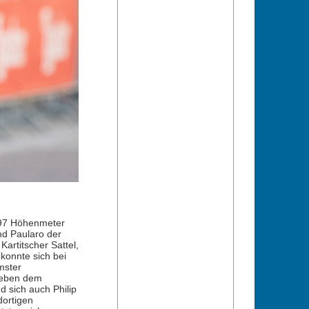
597 Höhenmeter
nd Paularo der
artitscher Sattel,
konnte sich bei
mster
 Neben dem
 sich auch Philip
dortigen