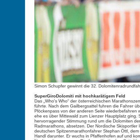
Simon Schupfer gewinnt die 32. Dolomitenradrundfahr
SuperGiroDolomiti mit hochkarätigem Feld
Das „Who's Who“ der österreichischen Marathonszene
führte. Nach dem Gailbergsattel fuhren die Fahrer ü
Plöckenpass von der anderen Seite wiederbefahren wur
ehe es über Mittewald zum Lienzer Hauptplatz ging. S
hervorragender Stimmung rund um die Dolomiten der i
Radmarathons, absetzen. Der Nordische Skisportler l
deutschen Spitzenmarathonfahrer Stephan Öttl, dem Ti
Handl darunter. Er wuchs in Pfaffenhofen auf und ko