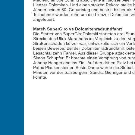
Medienchef Joe Schmid absolvierte im stolzen Alter 
Lienzer Dolomiten. Und einen stolzen Rekord stellte he
Jänner seinen 60. Geburtstag und bestritt bisher als 
Teilnehmer wurden rund um die Lienzer Dolomiten wi
angefeuert.
Match SuperGiro vs Dolomitenradrundfahrt
Die Starter von SuperGiroDolomiti starteten drei Stu
Strecke des Ultra-Marathons im Vergleich zu den Vor
Straßenschäden kürzer war, entwickelte sich ein Ver
beiden Bewerbe. Bei der Dolomitenradrundfahrt löste
Lesachtal zehn Fahrer. Aus dieser Gruppe attackierte
Simon Schupfer. Er brachte einen Vorsprung von rund
Johnny Hoogerland ins Ziel. Auf den dritten Platz be
Patric Plankensteiner. Beste Dame wurde die Stubaita
Minuten vor der Salzburgerin Sandra Gieringer und d
konnte.