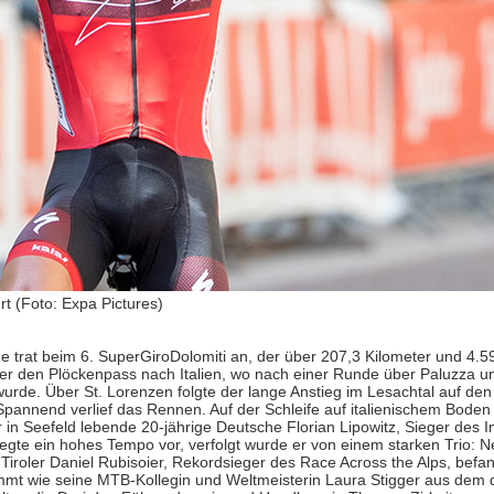
t (Foto: Expa Pictures)
 trat beim 6. SuperGiroDolomiti an, der über 207,3 Kilometer und 4.
ber den Plöckenpass nach Italien, wo nach einer Runde über Paluzza u
de. Über St. Lorenzen folgte der lange Anstieg im Lesachtal auf den K
pannend verlief das Rennen. Auf der Schleife auf italienischem Boden 
n Seefeld lebende 20-jährige Deutsche Florian Lipowitz, Sieger des I
egte ein hohes Tempo vor, verfolgt wurde er von einem starken Trio:
roler Daniel Rubisoier, Rekordsieger des Race Across the Alps, befand
mmt wie seine MTB-Kollegin und Weltmeisterin Laura Stigger aus dem 