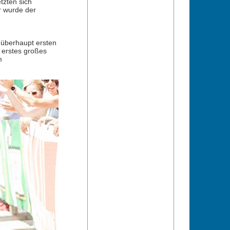
tzten sich
r wurde der
 überhaupt ersten
 erstes großes
m