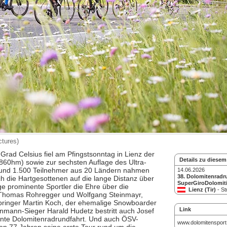
tures)
rad Celsius fiel am Pfingstsonntag in Lienz der
Details zu diesem
860hm) sowie zur sechsten Auflage des Ultra-
und 1.500 Teilnehmer aus 20 Ländern nahmen
14.06.2026
38. Dolomitenradru
ich die Hartgesottenen auf die lange Distanz über
SuperGiroDolomit
e prominente Sportler die Ehre über die
Lienz (Tir)
- St
 Thomas Rohregger und Wolfgang Steinmayr,
springer Martin Koch, der ehemalige Snowboarder
Link
nmann-Sieger Harald Hudetz bestritt auch Josef
bente Dolomitenradrundfahrt. Und auch ÖSV-
www.dolomitensport