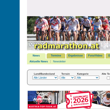
News
Termine
Ergebnisse
Foto/Video
D
Aktuelle News
Newsletter
Land/Bundesland
Terrain
Kategorie
Alte T