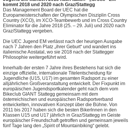
kommt 2018 und 2020 nach Graz/Stattegg
Das Management Board der UEC hat die
Europameisterschaften der Olympischen Disziplin Cross
Country (XCO), im XCO-Teambewerb und im Cross Country
Eliminator für die Jahre 2018 (25. – 29. Juli) und 2020 nach
Graz/Stattegg vergeben.
Die UEC Jugend EM verlässt nach der heurigen Ausgabe
nach 7 Jahren den Platz „ihrer Geburt“ und wandert ins
italienische Aostatal, wo sie 2018 nach der Stattegger
Philosophie weitergeführt wird.
Innerhalb der ersten 7 Jahre ihres Bestehens hat sich die
einzige offizielle, internationale Titelentscheidung für
Jugendliche (U15, U17) im gesamten Radsport zu einer
alljährlichen Großveranstaltung entwickelt. Der Fixpunkt im
europäischen Jugendsportkalender geht nach dem vom
Bikeclub GIANT Stattegg gemeinsam mit dem
österreichischen und europäischen Radsportverband
entwickelten, innovativen Konzept über die Bühne. Von
2011 bis 2017 haben sich die besten BikerInnen in den
Klassen U15 und U17 jährlich in Graz/Stattegg im Geiste
europäischer Freundschaft getroffen und gemeinsam jeweils
fünf Tage lang den „Spirit of Mountainbiking“ gelebt.