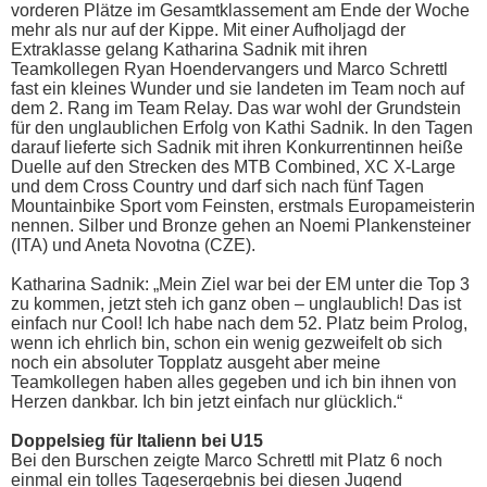
vorderen Plätze im Gesamtklassement am Ende der Woche
mehr als nur auf der Kippe. Mit einer Aufholjagd der
Extraklasse gelang Katharina Sadnik mit ihren
Teamkollegen Ryan Hoendervangers und Marco Schrettl
fast ein kleines Wunder und sie landeten im Team noch auf
dem 2. Rang im Team Relay. Das war wohl der Grundstein
für den unglaublichen Erfolg von Kathi Sadnik. In den Tagen
darauf lieferte sich Sadnik mit ihren Konkurrentinnen heiße
Duelle auf den Strecken des MTB Combined, XC X-Large
und dem Cross Country und darf sich nach fünf Tagen
Mountainbike Sport vom Feinsten, erstmals Europameisterin
nennen. Silber und Bronze gehen an Noemi Plankensteiner
(ITA) und Aneta Novotna (CZE).
Katharina Sadnik: „Mein Ziel war bei der EM unter die Top 3
zu kommen, jetzt steh ich ganz oben – unglaublich! Das ist
einfach nur Cool! Ich habe nach dem 52. Platz beim Prolog,
wenn ich ehrlich bin, schon ein wenig gezweifelt ob sich
noch ein absoluter Topplatz ausgeht aber meine
Teamkollegen haben alles gegeben und ich bin ihnen von
Herzen dankbar. Ich bin jetzt einfach nur glücklich.“
Doppelsieg für Italienn bei U15
Bei den Burschen zeigte Marco Schrettl mit Platz 6 noch
einmal ein tolles Tagesergebnis bei diesen Jugend