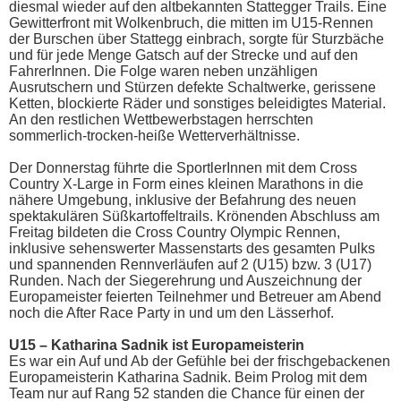
diesmal wieder auf den altbekannten Stattegger Trails. Eine
Gewitterfront mit Wolkenbruch, die mitten im U15-Rennen
der Burschen über Stattegg einbrach, sorgte für Sturzbäche
und für jede Menge Gatsch auf der Strecke und auf den
FahrerInnen. Die Folge waren neben unzähligen
Ausrutschern und Stürzen defekte Schaltwerke, gerissene
Ketten, blockierte Räder und sonstiges beleidigtes Material.
An den restlichen Wettbewerbstagen herrschten
sommerlich-trocken-heiße Wetterverhältnisse.
Der Donnerstag führte die SportlerInnen mit dem Cross
Country X-Large in Form eines kleinen Marathons in die
nähere Umgebung, inklusive der Befahrung des neuen
spektakulären Süßkartoffeltrails. Krönenden Abschluss am
Freitag bildeten die Cross Country Olympic Rennen,
inklusive sehenswerter Massenstarts des gesamten Pulks
und spannenden Rennverläufen auf 2 (U15) bzw. 3 (U17)
Runden. Nach der Siegerehrung und Auszeichnung der
Europameister feierten Teilnehmer und Betreuer am Abend
noch die After Race Party in und um den Lässerhof.
U15 – Katharina Sadnik ist Europameisterin
Es war ein Auf und Ab der Gefühle bei der frischgebackenen
Europameisterin Katharina Sadnik. Beim Prolog mit dem
Team nur auf Rang 52 standen die Chance für einen der