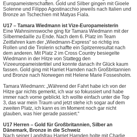
Europameisterschaften. Gold und Silber gingen mit Gioele
Solenne und Filippo Agostinacchio jeweils nach Italien und
Bronze an Tschechien mit Matyas Fiala.
U17 – Tamara Wiedmann ist Vize-Europameisterin
Eine Wahnsinnswoche ging für Tamara Wiedmann mit der
Silbermedaille zu Ende. Nach dem 6. Platz im Team
Zeitfahren kam der „Wiedmann-Express“ so richtig ins
Rollen und die Tirolerin schaffte ein Spitzenresultat nach
dem anderen. Mit Platz 2 im Cross Country besiegelte
Wiedmann in der Hitze von Stattegg den
Vizeeuropameistertitel und konnte danach ihr Glück kaum
fassen. Gold ging mit Harriet Harnden nach Großbritannien
und Bronze nach Norwegen mit Helene Marie Fossesholm.
Tamara Wiedmann: „Während der Fahrt habe ich von der
Hitze gar nichts gemerkt, ich war so fokussiert und habe
immer nach vorne geblickt. Ich wollte einfach unter die Top
3, das war mein Traum und jetzt stehe ich sogar auf dem
zweiten Platz, ich kann es im Moment noch gar nicht
glauben, was hier gerade passiert.“
U17 Herren – Gold für Großbritannien, Silber an
Dänemark, Bronze in die Schweiz
Nach seiner Landsfrau Harriet Harnden holte mit Charlie