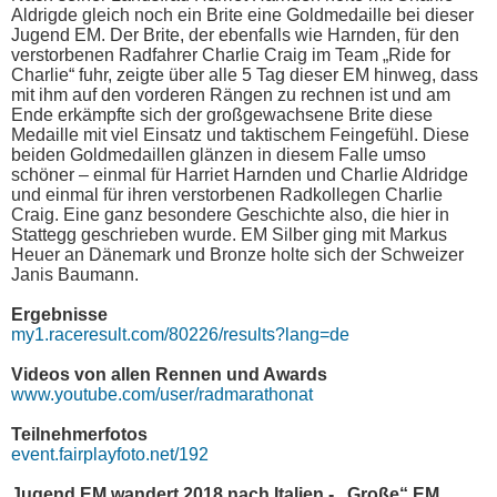
Aldrigde gleich noch ein Brite eine Goldmedaille bei dieser
Jugend EM. Der Brite, der ebenfalls wie Harnden, für den
verstorbenen Radfahrer Charlie Craig im Team „Ride for
Charlie“ fuhr, zeigte über alle 5 Tag dieser EM hinweg, dass
mit ihm auf den vorderen Rängen zu rechnen ist und am
Ende erkämpfte sich der großgewachsene Brite diese
Medaille mit viel Einsatz und taktischem Feingefühl. Diese
beiden Goldmedaillen glänzen in diesem Falle umso
schöner – einmal für Harriet Harnden und Charlie Aldridge
und einmal für ihren verstorbenen Radkollegen Charlie
Craig. Eine ganz besondere Geschichte also, die hier in
Stattegg geschrieben wurde. EM Silber ging mit Markus
Heuer an Dänemark und Bronze holte sich der Schweizer
Janis Baumann.
Ergebnisse
my1.raceresult.com/80226/results?lang=de
Videos von allen Rennen und Awards
www.youtube.com/user/radmarathonat
Teilnehmerfotos
event.fairplayfoto.net/192
Jugend EM wandert 2018 nach Italien - „Große“ EM