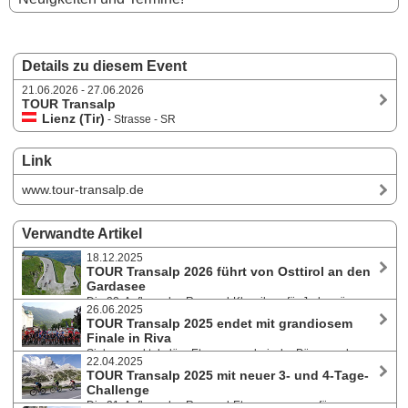
Details zu diesem Event
21.06.2026 - 27.06.2026
TOUR Transalp
Lienz (Tir)
- Strasse - SR
Link
www.tour-transalp.de
Verwandte Artikel
18.12.2025
TOUR Transalp 2026 führt von Osttirol an den
Gardasee
Die 22. Auflage des Rennrad-Klassikers für Jedermänner
26.06.2025
und -frauen bietet von 21. bis 27. Juni 2026 einen spektakulären Ritt in
TOUR Transalp 2025 endet mit grandiosem
sieben Akten. Über 750 Kilometer und mehr als 17.000 Höhenmeter
Finale in Riva
geht es von Lienz nach Riva del Garda.
Sieben spektakuläre Etappen, malerische Pässe und
22.04.2025
perfektes Alpenwetter von 15. bis 21. Juni 2025: Mehr als 600
TOUR Transalp 2025 mit neuer 3- und 4-Tage-
Rennradfahrer:innen haben sich im Ziel der 21. Auflage des Rennrad-
Challenge
Etappenrennens in Riva am Gardasee feiern lassen. Die Anmeldung für
Die 21. Auflage des Rennrad-Etappenrennens für