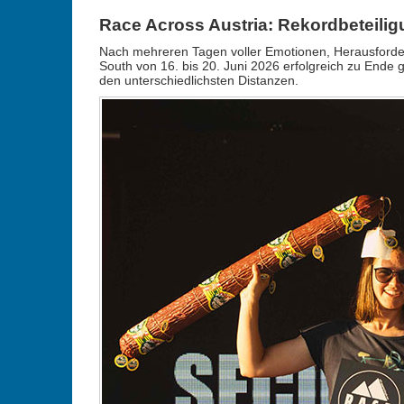
Race Across Austria: Rekordbeteili
Nach mehreren Tagen voller Emotionen, Herausforde
South von 16. bis 20. Juni 2026 erfolgreich zu Ende 
den unterschiedlichsten Distanzen.