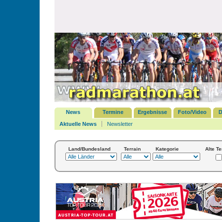
News
Termine
Ergebnisse
Foto/Video
D
Aktuelle News
Newsletter
Land/Bundesland
Terrain
Kategorie
Alte T