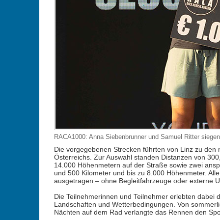
RACA1000: Anna Siebenbrunner und Samuel Ritter siegen
Die vorgegebenen Strecken führten von Linz zu den n
Österreichs. Zur Auswahl standen Distanzen von 300,
14.000 Höhenmetern auf der Straße sowie zwei an
und 500 Kilometer und bis zu 8.000 Höhenmeter. Al
ausgetragen – ohne Begleitfahrzeuge oder externe U
Die Teilnehmerinnen und Teilnehmer erlebten dabei d
Landschaften und Wetterbedingungen. Von sommerlich
Nächten auf dem Rad verlangte das Rennen den Sport