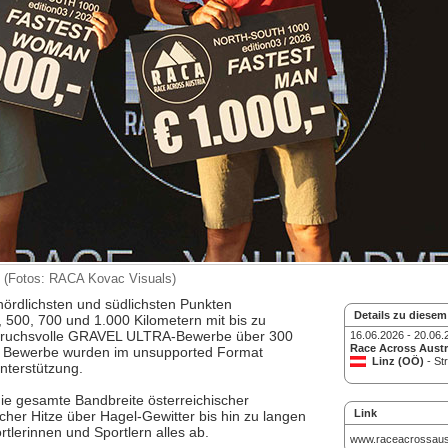
 (Fotos: RACA Kovac Visuals)
ördlichsten und südlichsten Punkten
Details zu diesem
 500, 700 und 1.000 Kilometern mit bis zu
spruchsvolle GRAVEL ULTRA-Bewerbe über 300
16.06.2026 - 20.06.
Race Across Austr
le Bewerbe wurden im unsupported Format
Linz (OÖ)
- St
nterstützung.
ie gesamte Bandbreite österreichischer
Link
er Hitze über Hagel-Gewitter bis hin zu langen
lerinnen und Sportlern alles ab.
www.raceacrossaus