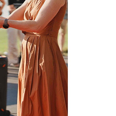
sowie mit zwei Grav
verlosen 3 Startplät
RACA North-South vo
August!