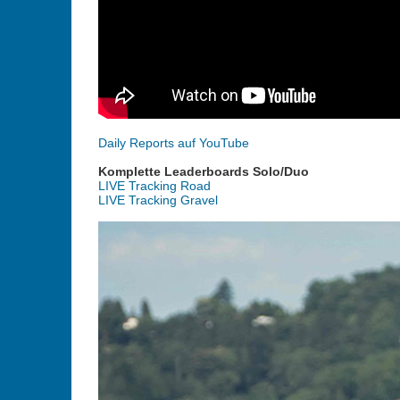
Daily Reports auf YouTube
Komplette Leaderboards Solo/Duo
LIVE Tracking Road
LIVE Tracking Gravel