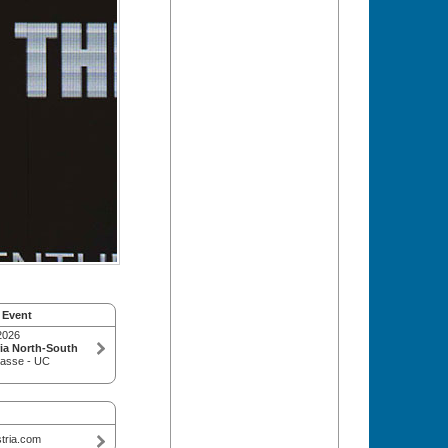
 Event
2026
ia North-South
rasse - UC
tria.com