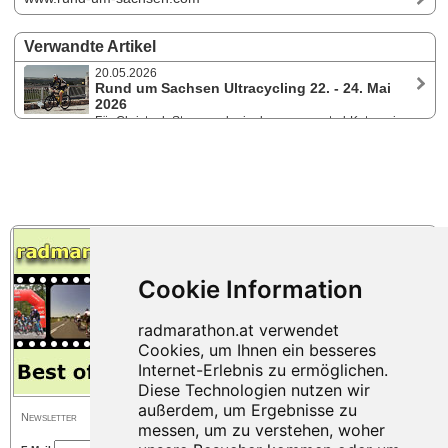
Verwandte Artikel
20.05.2026
Rund um Sachsen Ultracycling 22. - 24. Mai
2026
Für Christoph Strasser, der in der unsupported-Kategorie
antritt, ist es die letzte Vorbereitung auf den Saisonhöhepunkt TCR.
Lukas Kaufmann möchte bei der im Solo Supported ausgefahrenen
Ultracycling-Europameisterschaft seine Ausdauerstärke unter Beweis
stellen - sein Film vom RAAM 2025 hatte vor kurzem Premiere.
Newsletter