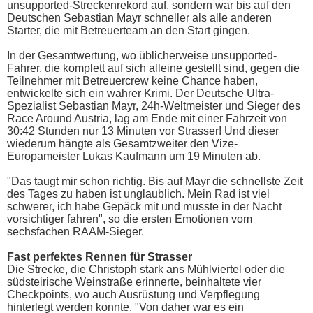
unsupported-Streckenrekord auf, sondern war bis auf den
Deutschen Sebastian Mayr schneller als alle anderen
Starter, die mit Betreuerteam an den Start gingen.
In der Gesamtwertung, wo üblicherweise unsupported-
Fahrer, die komplett auf sich alleine gestellt sind, gegen die
Teilnehmer mit Betreuercrew keine Chance haben,
entwickelte sich ein wahrer Krimi. Der Deutsche Ultra-
Spezialist Sebastian Mayr, 24h-Weltmeister und Sieger des
Race Around Austria, lag am Ende mit einer Fahrzeit von
30:42 Stunden nur 13 Minuten vor Strasser! Und dieser
wiederum hängte als Gesamtzweiter den Vize-
Europameister Lukas Kaufmann um 19 Minuten ab.
"Das taugt mir schon richtig. Bis auf Mayr die schnellste Zeit
des Tages zu haben ist unglaublich. Mein Rad ist viel
schwerer, ich habe Gepäck mit und musste in der Nacht
vorsichtiger fahren", so die ersten Emotionen vom
sechsfachen RAAM-Sieger.
Fast perfektes Rennen für Strasser
Die Strecke, die Christoph stark ans Mühlviertel oder die
südsteirische Weinstraße erinnerte, beinhaltete vier
Checkpoints, wo auch Ausrüstung und Verpflegung
hinterlegt werden konnte. "Von daher war es ein