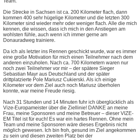
Team.
Die Strecke in Sachsen ist ca. 200 Kilometer flach, dann
kommen 400 sehr hügelige Kilometer und die letzten 300
Kilometer sind wieder mehr oder weniger flach. Alle die mich
kennen, die wissen, dass ich mich in den Anstiegen am
wohlsten fühle, auch wenn ich immer gerne am
Donauradweg trainiere.
Da ich als letzter ins Rennen geschickt wurde, war es immer
eine große Motivation für mich einen Teilnehmer nach dem
anderen einzuholen. Nach ca. 700 Kilometern waren nur
noch zwei Teilnehmer vor mir – der spätere Sieger
Sebastian Mayr aus Deutschland und der später
drittplatzierte Pole Mariusz Cukierski. Als ich einige
Kilometer vor dem Ziel auch noch Mariusz überholen
konnte, war meine Freude riesig.
Nach 31 Stunden und 14 Minuten fuhr ich überglücklich als
Vize-Europameister über die Ziellinie! DANKE an meine
Frau, meine Sponsoren und meine Betreuer – dieser VIZE-
EM Titel ist für euch! Es war ein hartes Rennen. Ohne mein
Team und meine Sponsoren wäre dieses Ergebnis nicht
möglich gewesen. Ich bin froh, gesund im Ziel angekommen
zu sein und diesen zweiten Platz bei der