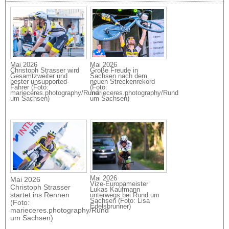
Mai 2026
Mai 2026
Christoph Strasser wird
Große Freude in
Gesamtzweiter und
Sachsen nach dem
bester unsupported-
neuen Streckenrekord
Fahrer (Foto:
(Foto:
marieceres.photography/Rund
marieceres.photography/Rund
um Sachsen)
um Sachsen)
Mai 2026
Mai 2026
Vize-Europameister
Christoph Strasser
Lukas Kaufmann
startet ins Rennen
unterwegs bei Rund um
Sachsen (Foto: Lisa
(Foto:
Edelsbrunner)
marieceres.photography/Rund
um Sachsen)