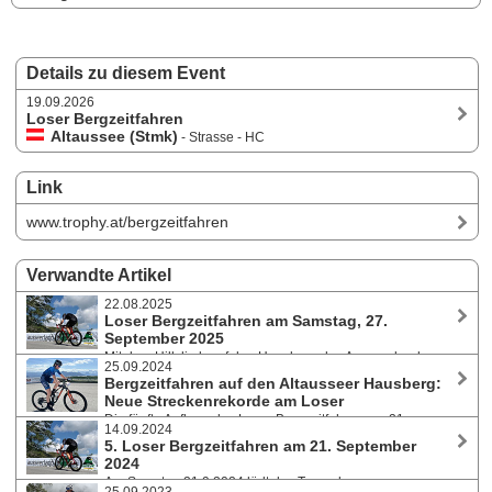
Details zu diesem Event
19.09.2026
Loser Bergzeitfahren
Altaussee (Stmk)
- Strasse - HC
Link
www.trophy.at/bergzeitfahren
Verwandte Artikel
22.08.2025
Loser Bergzeitfahren am Samstag, 27.
September 2025
Mit dem Hillclimb auf den Hausberg des Ausseerlandes
25.09.2024
über 9 Kilometer mit eigener Wertung für Rennräder und Mountainbikes
Bergzeitfahren auf den Altausseer Hausberg:
bereiten die Organisatoren der Salzkammergut-Trophy die nächste
Neue Streckenrekorde am Loser
Veranstaltung vor. Die Spendenaktion für DEBRA Austria und die
Die fünfte Auflage des Loser Bergzeitfahren am 21.
Schmetterlingskinder bei der Trophy war ein großartiger Erfolg.
14.09.2024
September 2024 stand im Zeichen drei neuer Streckenrekorde. Die
5. Loser Bergzeitfahren am 21. September
Schnellsten waren Julia Jedelhauser und Manuel Pliem mit dem
2024
Rennrad, sowie Rosemarie Pötzelsberger und Philipp Bachl mit dem
Am Samstag 21.9.2024 lädt das Team der
Mountainbike.