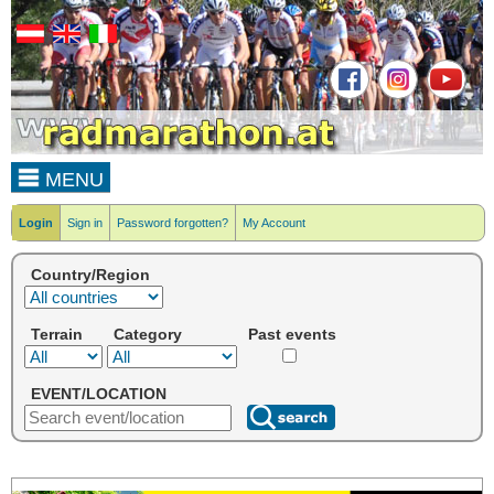
MENU
Login
Sign in
Password forgotten?
My Account
Country/Region
Terrain
Category
Past events
EVENT/LOCATION