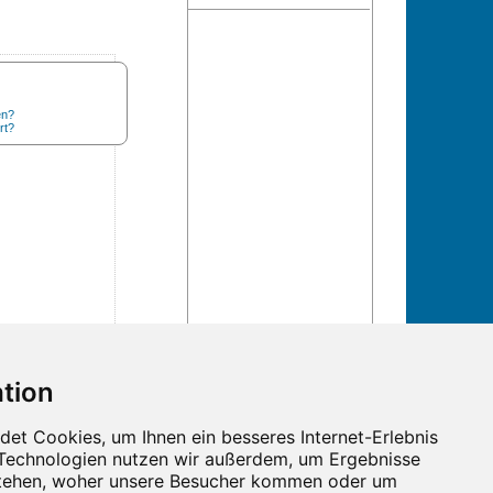
en?
rt?