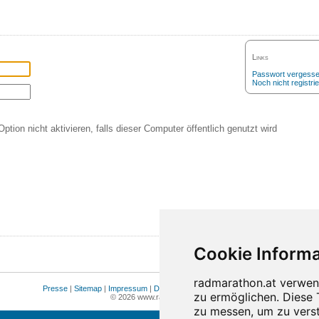
Links
Passwort vergess
Noch nicht registrie
Option nicht aktivieren, falls dieser Computer öffentlich genutzt wird
Presse
|
Sitemap
|
Impressum
|
Datenschutz
|
Cookie Einstellungen
© 2026 www.radmarathon.at