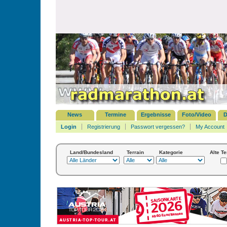
News
Termine
Ergebnisse
Foto/Video
D
Login
Registrierung
Passwort vergessen?
My Account
Land/Bundesland
Terrain
Kategorie
Alte T