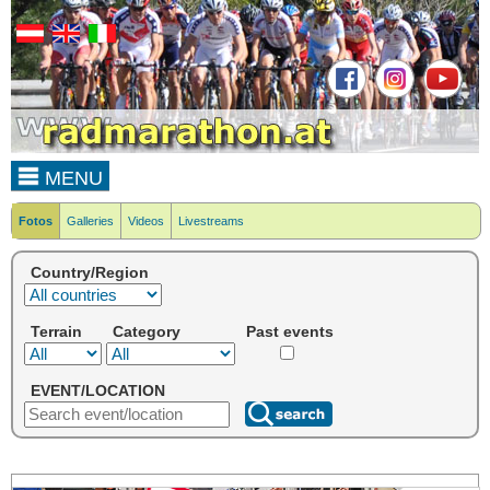
MENU
Fotos
Galleries
Videos
Livestreams
Country/Region
Terrain
Category
Past events
EVENT/LOCATION