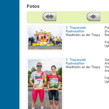
Fotos
3. Thayarunde
Po
Radmarathon
(Fo
Waidhofen an der Thaya
Bi
Fo
Up
3. Thayarunde
Si
Radmarathon
An
Waidhofen an der Thaya
Vir
An
Fo
Up