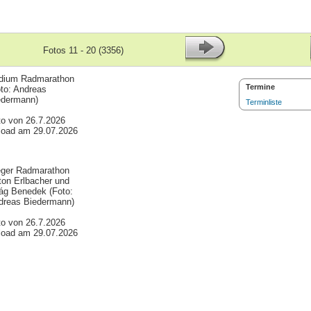
Fotos 11 - 20 (3356)
dium Radmarathon
Termine
to: Andreas
edermann)
Terminliste
to von 26.7.2026
load am 29.07.2026
eger Radmarathon
ton Erlbacher und
ág Benedek (Foto:
dreas Biedermann)
to von 26.7.2026
load am 29.07.2026