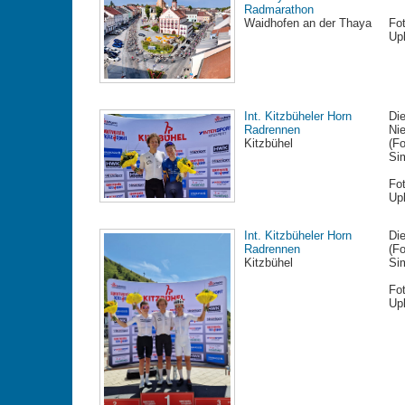
Radmarathon
Waidhofen an der Thaya
Fo
Up
Int. Kitzbüheler Horn
Die
Radrennen
Ni
Kitzbühel
(Fo
Si
Fo
Up
Int. Kitzbüheler Horn
Die
Radrennen
(Fo
Kitzbühel
Si
Fo
Up