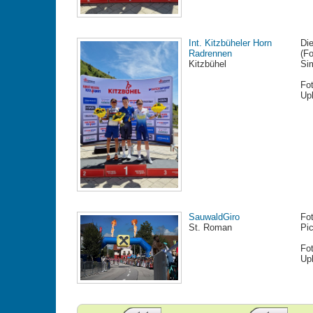
Int. Kitzbüheler Horn
Di
Radrennen
(Fo
Kitzbühel
Si
Fo
Up
SauwaldGiro
Fot
St. Roman
Pi
Fo
Up