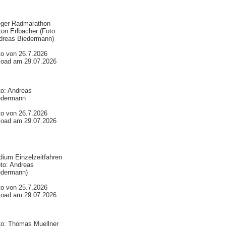
eger Radmarathon
on Erlbacher (Foto:
dreas Biedermann)
to von 26.7.2026
load am 29.07.2026
to: Andreas
edermann
to von 26.7.2026
load am 29.07.2026
ium Einzelzeitfahren
to: Andreas
edermann)
to von 25.7.2026
load am 29.07.2026
to: Thomas Muellner