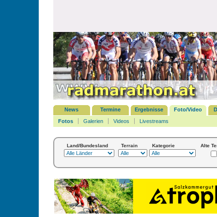
News
Termine
Ergebnisse
Foto/Video
D
Fotos
Galerien
Videos
Livestreams
Land/Bundesland
Terrain
Kategorie
Alte T