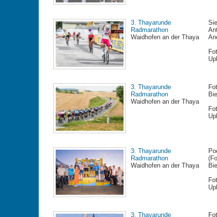
3. Thayarunde
Si
Radmarathon
Ant
Waidhofen an der Thaya
An
Fo
Up
3. Thayarunde
Fo
Radmarathon
Bi
Waidhofen an der Thaya
Fo
Up
3. Thayarunde
Pod
Radmarathon
(Fo
Waidhofen an der Thaya
Bi
Fo
Up
3. Thayarunde
Fo