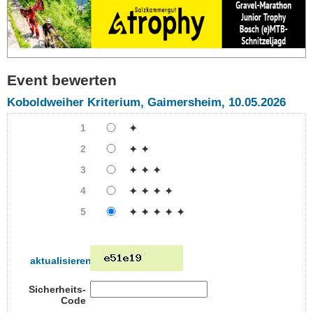
Event bewerten
Koboldweiher Kriterium, Gaimersheim, 10.05.2026
1
✦
2
✦ ✦
3
✦ ✦ ✦
4
✦ ✦ ✦ ✦
5
✦ ✦ ✦ ✦ ✦
aktualisieren
Sicherheits-
Code