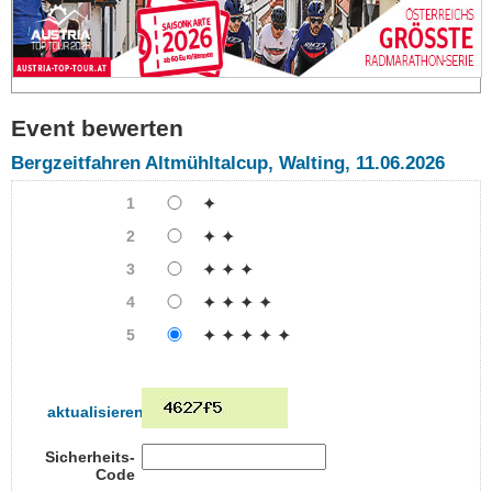
Event bewerten
Bergzeitfahren Altmühltalcup, Walting, 11.06.2026
1
✦
2
✦ ✦
3
✦ ✦ ✦
4
✦ ✦ ✦ ✦
5
✦ ✦ ✦ ✦ ✦
aktualisieren
Sicherheits-
Code