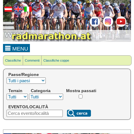
MENU
Classifiche
Commenti
Classifiche coppe
Paese/Regione
Terrain
Categoria
Mostra passati
EVENTO/LOCALITÀ