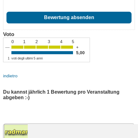
Voto
0
1
2
3
4
5
—
+
5,00
1
voti degli ultimi 5 anni
indietro
Du kannst jährlich 1 Bewertung pro Veranstaltung
abgeben :-)