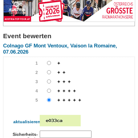
Event bewerten
Colnago GF Mont Ventoux, Vaison la Romaine,
07.06.2026
1
✦
2
✦ ✦
3
✦ ✦ ✦
4
✦ ✦ ✦ ✦
5
✦ ✦ ✦ ✦ ✦
aktualisieren
Sicherheits-